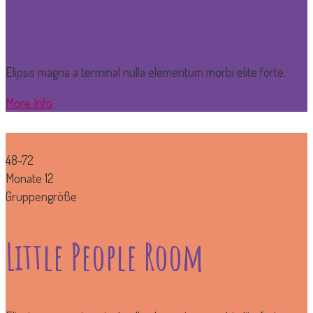
Daisy Room
Elipsis magna a terminal nulla elementum morbi elite forte.
More Info
48-72
Monate
12
Gruppengröße
Little People Room